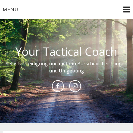
Skip
MENU
to
content
Your Tactical Coach
Selbstverteidigung und mehr in Burscheid, Leichlingen
und Umgebung